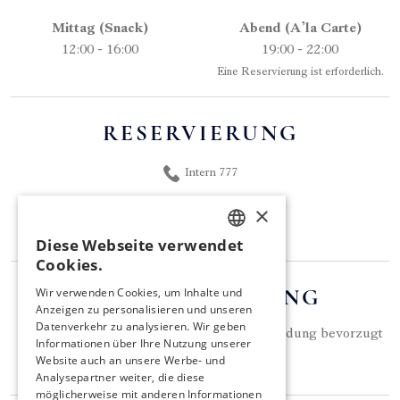
Mittag (Snack)
Abend (A’la Carte)
12:00 - 16:00
19:00 - 22:00
Eine Reservierung ist erforderlich.
RESERVIERUNG
Intern 777
ufrgr@utopiahotels.com
×
Onlinereservierung
Diese Webseite verwendet
TURKISH
Cookies.
ENGLISH
KLEIDERORDNUNG
Wir verwenden Cookies, um Inhalte und
Anzeigen zu personalisieren und unseren
GERMAN
Datenverkehr zu analysieren. Wir geben
Zum Abendessen sollte elegante Freizeitkleidung bevorzugt
RUSSIAN
Informationen über Ihre Nutzung unserer
werden.
Website auch an unsere Werbe- und
Analysepartner weiter, die diese
möglicherweise mit anderen Informationen