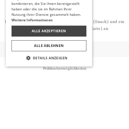
kombinieren, die Sie ihnen bereitgestellt
HINWEIS
haben oder die sie im Rahmen Ihrer
Nutzung ihrer Dienste gesammelt haben.
Weitere Informationen
Das Loc'al bietet ein kostenloses Mittagessen (Snack) und ein
kostenpflichtiges Abendessen (A'la Carte) an.
ALLE AKZEPTIEREN
ALLE ABLEHNEN
ANDERE
DETAILS ANZEIGEN
Reservierung
GESCHMACKSRICHTUNGEN
Frühbuchermöglichkeiten