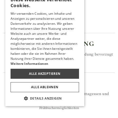
TURKISH
Cookies.
Intern 777
ENGLISH
Wir verwenden Cookies, um Inhalte und
ufrgr@utopiahotels.com
Anzeigen zu personalisieren und unseren
GERMAN
Datenverkehr zu analysieren. Wir geben
Onlinereservierung
RUSSIAN
Informationen über Ihre Nutzung unserer
Website auch an unsere Werbe- und
Analysepartner weiter, die diese
KLEIDERORDNUNG
möglicherweise mit anderen Informationen
kombinieren, die Sie ihnen bereitgestellt
haben oder die sie im Rahmen Ihrer
Zum Abendessen sollte elegante Freizeitkleidung bevorzugt
Nutzung ihrer Dienste gesammelt haben.
werden.
Weitere Informationen
ALLE AKZEPTIEREN
HINWEIS
ALLE ABLEHNEN
Das On The Grill bietet ein kostenloses Mittagessen und
DETAILS ANZEIGEN
Nachtimbiss (Snack) und ein kostenpflichtiges Abendessen
Reservierung
(A'la Carte) an.
Frühbuchermöglichkeiten