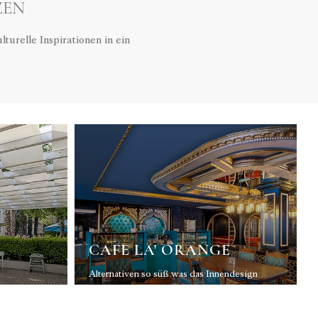
ZEN
urelle Inspirationen in ein
CAFE LA' ORANGE
Alternativen so süß was das Innendesign
stehen auf der Speisekarte des Cafe
La'Orange.