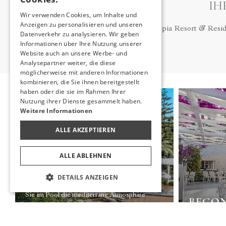
IH
ENGLISH
Wir verwenden Cookies, um Inhalte und
Anzeigen zu personalisieren und unseren
GERMAN
Das Utopia Resort & Reside
Datenverkehr zu analysieren. Wir geben
RUSSIAN
Informationen über Ihre Nutzung unserer
Website auch an unsere Werbe- und
Analysepartner weiter, die diese
möglicherweise mit anderen Informationen
kombinieren, die Sie ihnen bereitgestellt
haben oder die sie im Rahmen Ihrer
Nutzung ihrer Dienste gesammelt haben.
Weitere Informationen
ALLE AKZEPTIEREN
ALLE ABLEHNEN
POOL BAR
DETAILS ANZEIGEN
Wenn Sie etwas trinken möchten, während
Sie im Pool die mediterrane Atmosphäre
BEGON
zwischen Palmen genießen, ist die Pool Bar
an Ihrer Seite.
Inmitten von