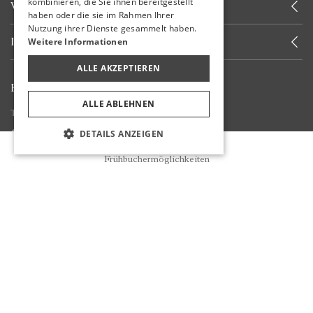
kombinieren, die Sie ihnen bereitgestellt
WIR RUFEN SIE AN
haben oder die sie im Rahmen Ihrer
Nutzung ihrer Dienste gesammelt haben.
INFORMIERT WERDEN
Weitere Informationen
ALLE AKZEPTIEREN
BLEIBEN SIE BEI UNS
ALLE ABLEHNEN
Teilen Sie Ihre Erfahrungen mit uns
DETAILS ANZEIGEN
Reservierung
Frühbuchermöglichkeiten
Informationen Zu COVID-19
Cookie Richtlinien
Nutzungsbedingungen
Datenschutzbestimmungen
Datenschutz-Grundverordnung (DSGVO)
* Stornierungsbedingungen Für Reservierungen