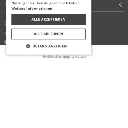
Nutzung ihrer Dienste gesammelt haben.
INFORMIERT WERDEN
Weitere Informationen
ALLE AKZEPTIEREN
BLEIBEN SIE BEI UNS
Teilen Sie Ihre Erfahrungen mit uns
ALLE ABLEHNEN
DETAILS ANZEIGEN
Reservierung
Frühbuchermöglichkeiten
Informationen Zu COVID-19
Cookie Richtlinien
Nutzungsbedingungen
Datenschutzbestimmungen
Datenschutz-Grundverordnung (DSGVO)
* Stornierungsbedingungen Für Reservierungen