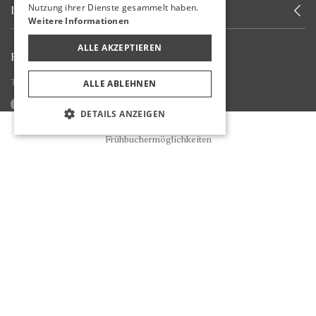
Nutzung ihrer Dienste gesammelt haben.
INFORMIERT WERDEN
Weitere Informationen
ALLE AKZEPTIEREN
BLEIBEN SIE BEI UNS
Teilen Sie Ihre Erfahrungen mit uns
ALLE ABLEHNEN
DETAILS ANZEIGEN
Reservierung
Frühbuchermöglichkeiten
Informationen Zu COVID-19
Cookie Richtlinien
Nutzungsbedingungen
Datenschutzbestimmungen
Datenschutz-Grundverordnung (DSGVO)
* Stornierungsbedingungen Für Reservierungen