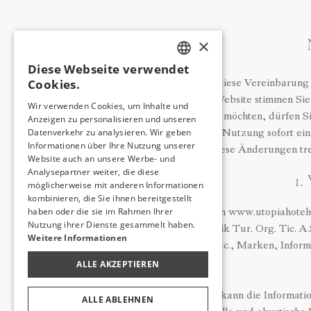
×
Diese Webseite verwendet
TURKISH
Cookies.
Bitte lesen Sie diese Vereinbarung
ENGLISH
Nutzung der Website stimmen Sie 
Wir verwenden Cookies, um Inhalte und
gebunden sein möchten, dürfen Si
Anzeigen zu personalisieren und unseren
GERMAN
Datenverkehr zu analysieren. Wir geben
sollten Sie die Nutzung sofort e
RUSSIAN
Informationen über Ihre Nutzung unserer
diese Änderungen tre
Website auch an unsere Werbe- und
Analysepartner weiter, die diese
1.
möglicherweise mit anderen Informationen
kombinieren, die Sie ihnen bereitgestellt
haben oder die sie im Rahmen Ihrer
Alle Rechte von www.utopiahotels
Nutzung ihrer Dienste gesammelt haben.
Adalı Otelcilik Tur. Org. Tic. 
Weitere Informationen
Software etc., Marken, Inform
ALLE AKZEPTIEREN
Der Benutzer kann die Informatio
ALLE ABLEHNEN