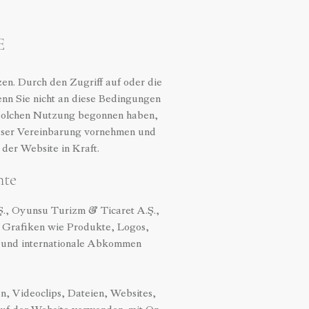
E
zen. Durch den Zugriff auf oder die
nn Sie nicht an diese Bedingungen
r solchen Nutzung begonnen haben,
dieser Vereinbarung vornehmen und
der Website in Kraft.
hte
Ş., Oyunsu Turizm & Ticaret A.Ş.,
nd Grafiken wie Produkte, Logos,
ze und internationale Abkommen
n, Videoclips, Dateien, Websites,