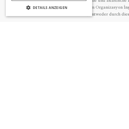
Symbole, visuelle und akustisch
DETAILS ANZEIGEN
Otelcilik Turizm Organizasyon İnşa
indirekt, entweder durch die
Die gesamte oder ein Teil der Web
Alle Informationen (schriftlich o
Satz „© 2014, uto
Eingetragene Marken, Dienstleist
Kl
On Otelcilik Turizm Organi
(utopiahotels.com) behält si
nachträgliche Ankündigung zu ände
Version. Durch die Nutzun