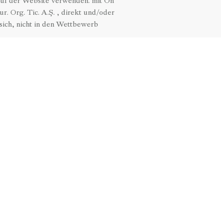
uf der Website verwenden. mit On
r. Org. Tic. A.Ş. , direkt und/oder
sich, nicht in den Wettbewerb
il davon überarbeitet, hinzugefügt
n nicht verwendet werden, ohne den
röße hinzuzufügen.
en auf der Website. Warnungen und
en.
elcilik Tur. Org. Tic. A.Ş.
ünden und ohne vorherige oder
ten die aktuelle und aktualisierte
le Version beschränkt ist.