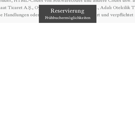
e Bilder, HTML-Codes von Softwarecodes und andere Codes usw. a
at Ticaret A.Ş., Oyunsu Turizm & Ticaret A.Ş., Adalı Otelcilik Tu
Reservierung
se Handlungen oder auf andere Weise, akzeptiert und verpflichtet 
Frühbuchermöglichkeiten
einzutreten.
Alle Arten von Informationen und Materialien auf der Website;
site kann nicht auf andere Weise verwendet werden, indem ein Te
oder geändert wird.
der visuell), die von der Website abgerufen werden können, dürfe
piahotels.com, Alle Rechte vorbehalten“ in einer gut sichtbaren G
ungen, Logos usw. von Dritten oder Institutionen in den Ausdrück
ammern können beim Zitieren von der Website nicht entfernt werd
2. Änderung der Nutzungsbedingungen
zasyon İnşaat Ticaret A.Ş., Oyunsu Turizm & Ticaret A.Ş., Adalı Ot
ch das Recht vor, diese Nutzungsbedingungen ohne Angabe von Gr
rn, zu erneuern oder zu ergänzen. Die angegebenen Seiten enthal
g dieser Webseiten akzeptiert der Benutzer, dass er auf die aktuel