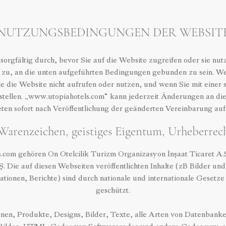
NUTZUNGSBEDINGUNGEN DER WEBSIT
 sorgfältig durch, bevor Sie auf die Website zugreifen oder sie nut
zu, an die unten aufgeführten Bedingungen gebunden zu sein. We
e die Website nicht aufrufen oder nutzen, und wenn Sie mit eine
instellen. „www.utopiahotels.com“ kann jederzeit Änderungen an 
ten sofort nach Veröffentlichung der geänderten Vereinbarung auf 
 Warenzeichen, geistiges Eigentum, Urheberrec
.com gehören On Otelcilik Turizm Organizasyon İnşaat Ticaret A.
A.Ş. Die auf diesen Webseiten veröffentlichten Inhalte (zB Bilder u
ationen, Berichte) sind durch nationale und internationale Geset
geschützt.
nen, Produkte, Designs, Bilder, Texte, alle Arten von Datenbanke