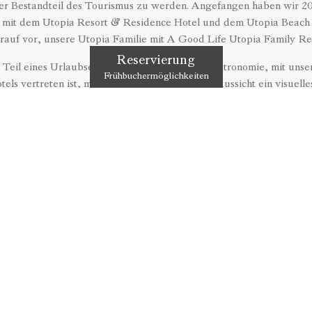
rer Bestandteil des Tourismus zu werden. Angefangen haben wir 2
 mit dem Utopia Resort & Residence Hotel und dem Utopia Beach C
arauf vor, unsere Utopia Familie mit A Good Life Utopia Family Re
Reservierung
 Teil eines Urlaubserlebnisses mit einer Weltgastronomie, mit uns
Frühbuchermöglichkeiten
ls vertreten ist, mit unseren Zimmern deren Aussicht ein visuelle
onzepten, mit unseren Unterhaltungsmöglichkeiten welche Ihre Nä
mehr.
ITEN
WEITERE LINKS
GKEITEN
MEDIENPAKET
 NEUIGKEITEN
ERFAHRUNGEN
TELS IN DER PRESSE
UTOPIA WORLD
HNUNGEN
UTOPIA RESORT & RESIDENCE