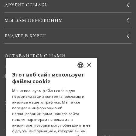
ДРУГИЕ ССЫЛКИ
МЫ ВАМ ПЕРЕЗВОНИМ
БУДЬТЕ В КУРСЕ
ОСТАВАЙТЕСЬ С НАМИ
×
Поделитесь с нами своим опытом
Этот веб-сайт использует
TURKISH
файлы cookie
ENGLISH
Мы используем файлы cookie для
персонализации контента, рекламы и
GERMAN
анализа нашего трафика. Мы также
RUSSIAN
передаем информацию об
использовании вами нашего сайта
нашим партнерам по рекламе и
аналитике, которые могут объединять ее
с другой информацией, которую вы им