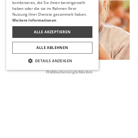
kombinieren, die Sie ihnen bereitgestellt
haben oder die sie im Rahmen Ihrer
Neu
Nutzung ihrer Dienste gesammelt haben.
Weitere Informationen
ALLE AKZEPTIEREN
ALLE ABLEHNEN
DETAILS ANZEIGEN
Reservierung
Frühbuchermöglichkeiten
MA&ME&PA FAMILY CLUB IM UTOPIA RESORT &
RESIDENCE UND UTOPIA BEACH CLUB
Der Urlaub wird für unsere Kleinen noch angenehmer mit
dem Ma&Me&Pa Family Club, wo es verschiedene
unterhaltsame und lehrreiche Aktivitäten in einer Welt gibt,
die speziell für unsere kleinen Freunde geschaffen wurde.
NEUIGKEITEN LESEN