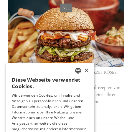
Neu
×
UTOPIA RESORT & RESIDENCE'IN YENI LEZZET KÖŞESI
YUMMY BURGER
Diese Webseite verwendet
TURKISH
Cookies.
Yummy Burger wird mit seinen nach Originalrezepten von
ENGLISH
Meisterhand zubereiteten Burgermenüs zu einer Ihrer
Wir verwenden Cookies, um Inhalte und
Anzeigen zu personalisieren und unseren
unverzichtbaren Geschmacksecken.
GERMAN
Datenverkehr zu analysieren. Wir geben
RUSSIAN
Informationen über Ihre Nutzung unserer
NEUIGKEITEN LESEN
Website auch an unsere Werbe- und
Analysepartner weiter, die diese
möglicherweise mit anderen Informationen