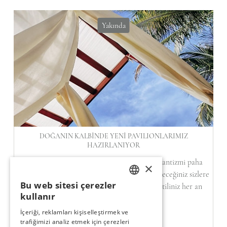
Yakında
DOĞANIN KALBINDE YENI PAVILIONLARIMIZ
HAZIRLANIYOR
Akdeniz’de gün batımına eşlik etmenin romantizmi paha
×
biçilemez. Olağanüstü güzelliklere şahit olabileceğiniz sizlere
Bu web sitesi çerezler
özel olarak hazırlanan pavilionlarımız ile tatiliniz her an
TURKISH
kullanır
ayrıcalıklar ile dolu…
ENGLISH
İçeriği, reklamları kişiselleştirmek ve
trafiğimizi analiz etmek için çerezleri
GERMAN
HABERI OKU