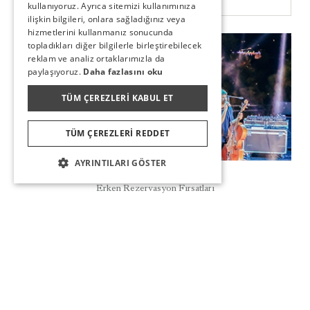
kullanıyoruz. Ayrıca sitemizi kullanımınıza
RUSSIAN
ilişkin bilgileri, onlara sağladığınız veya
hizmetlerini kullanmanız sonucunda
topladıkları diğer bilgilerle birleştirebilecek
Yakında
reklam ve analiz ortaklarımızla da
paylaşıyoruz.
Daha fazlasını oku
TÜM ÇEREZLERI KABUL ET
TÜM ÇEREZLERI REDDET
AYRINTILARI GÖSTER
Rezervasyon
Erken Rezervasyon Fırsatları
UTOPIA HOTELS & RESORTS YAZ KONSERLERI
Utopia dünyasında yaz konserleri ile eğlence dünyasının
sınırlarını kaldırıyoruz. Dünyaca ünlü yerli ve yabancı
sanatçıların sahne aldığı konserlerimiz Utopia Hotels &
Resorts otellerinde.