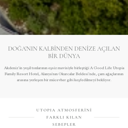
DOĞA’NIN KALBINDEN DENIZE AÇILAN
BIR DÜNYA
Akdeniz'in yeşil tonlarının eşsiz mavisiyle birleştiği A Good Life Utopia
Family Resort Hotel, Alanya'nın Okurcalar Beldesi’nde, çam ağaçlarının
arasına yerleşen bir mücevher gibi keşfedilmeyi bekliyor.
UTOPIA ATMOSFERINI
FARKLI KILAN
SEBEPLER