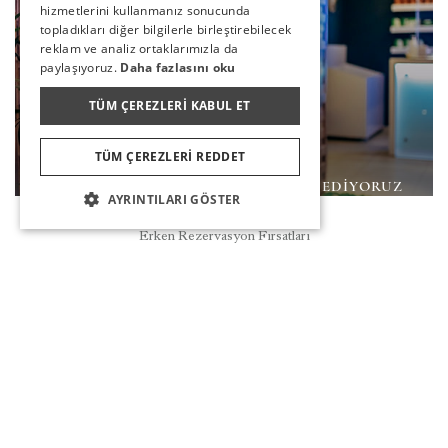
hizmetlerini kullanmanız sonucunda
topladıkları diğer bilgilerle birleştirebilecek
reklam ve analiz ortaklarımızla da
paylaşıyoruz.
Daha fazlasını oku
TÜM ÇEREZLERI KABUL ET
TÜM ÇEREZLERI REDDET
BEDENINIZE VE RUHUNUZA HITAP EDIYORUZ
AYRINTILARI GÖSTER
Rezervasyon
DEVAMI
Erken Rezervasyon Fırsatları