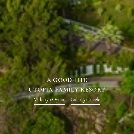
A GOOD LIFE
UTOPIA FAMILY RESORT
Video'yu Oynat
Galeri'yi İncele