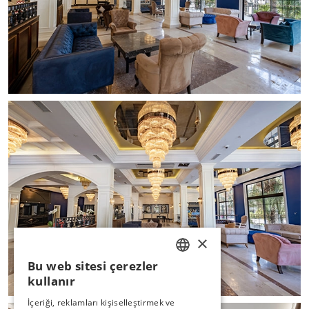
×
Bu web sitesi çerezler
TURKISH
kullanır
ENGLISH
İçeriği, reklamları kişiselleştirmek ve