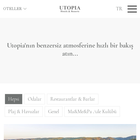
TR
OTELLER
Utopia'nın benzersiz atmosferine hızlı bir bakış
atın...
Hepsi
Odalar
Restaurantlar & Barlar
Plaj & Havuzlar
Genel
Ma&Me&Pa Aile Kulübü