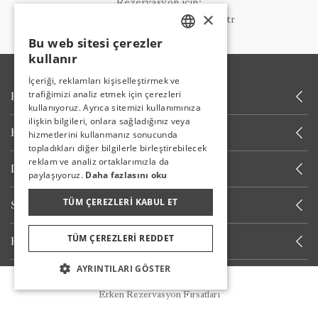
Rezervasyon için;
×
reservation@utopiaworld.com.tr
Bu web sitesi çerezler
TURKISH
kullanır
ENGLISH
İçeriği, reklamları kişiselleştirmek ve
trafiğimizi analiz etmek için çerezleri
HAKKIMIZDA
GERMAN
kullanıyoruz. Ayrıca sitemizi kullanımınıza
RUSSIAN
ilişkin bilgileri, onlara sağladığınız veya
HABERLER
hizmetlerini kullanmanız sonucunda
topladıkları diğer bilgilerle birleştirebilecek
reklam ve analiz ortaklarımızla da
DIĞER LINKLER
paylaşıyoruz.
Daha fazlasını oku
TÜM ÇEREZLERI KABUL ET
SIZI ARAYALIM
TÜM ÇEREZLERI REDDET
HABERDAR OLUN
AYRINTILARI GÖSTER
Rezervasyon
BIZIMLE KALIN
Erken Rezervasyon Fırsatları
Deneyimlerinizi bizimle paylaşın