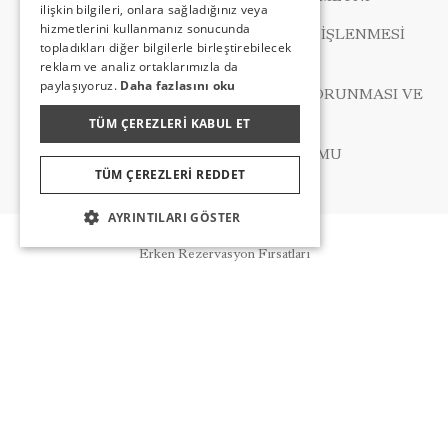
RUSSIAN
ilişkin bilgileri, onlara sağladığınız veya
hizmetlerini kullanmanız sonucunda
KIŞISEL VERILERIN KORUNMASI VE İŞLENMESI
topladıkları diğer bilgilerle birleştirebilecek
POLITIKASI
reklam ve analiz ortaklarımızla da
paylaşıyoruz.
Daha fazlasını oku
ÖZEL NITELIKLI KIŞISEL VERILERINKORUNMASI VE
İŞLENMESI POLITIKASI
TÜM ÇEREZLERI KABUL ET
VERI SAHIBI BAŞVURU FORMU
TÜM ÇEREZLERI REDDET
AYRINTILARI GÖSTER
Rezervasyon
Erken Rezervasyon Fırsatları
HAKKIMIZDA
HABERLER
DIĞER LINKLER