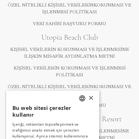
ÖZEL NITELIKLI KIŞISEL VERILERINKORUNMASI VE
İŞLENMESI POLITIKASI
VERI SAHIBI BAŞVURU FORMU
Utopia Beach Club
KIŞISEL VERILERIN KORUNMASI VE İŞLENMESINE
İLIŞKIN MISAFIR AYDINLATMA METNI
KIŞISEL VERILERIN KORUNMASI VE İŞLENMESI
POLITIKASI
ÖZEL NITELIKLI KIŞISEL VERILERINKORUNMASI VE
İŞLENMESI POLITIKASI
×
VERI SAHIBI BAŞVURU FORMU
Bu web sitesi çerezler
TURKISH
kullanır
A Good Life Utopia Family Resort
ENGLISH
İçeriği, reklamları kişiselleştirmek ve
trafiğimizi analiz etmek için çerezleri
GERMAN
KIŞISEL VERILERIN KORUNMASI VE İŞLENMESINE
kullanıyoruz. Ayrıca sitemizi kullanımınıza
İLIŞKIN MISAFIR AYDINLATMA METNI